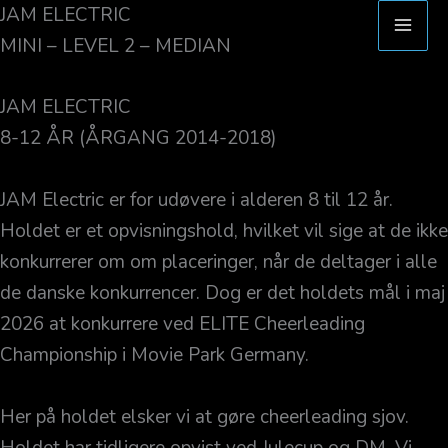
Gå
JAM ELECTRIC
til
MINI – LEVEL 2 – MEDIAN
indholdet
JAM ELECTRIC
8-12 ÅR (ÅRGANG 2014-2018)
JAM Electric er for udøvere i alderen 8 til 12 år.
Holdet er et opvisningshold, hvilket vil sige at de ikke
konkurrerer om om placeringer, når de deltager i alle
de danske konkurrencer. Dog er det holdets mål i maj
2026 at konkurrere ved ELITE Cheerleading
Championship i Movie Park Germany.
Her på holdet elsker vi at gøre cheerleading sjov.
Holdet har tidligere opvist ved Julecup og DM. Vi