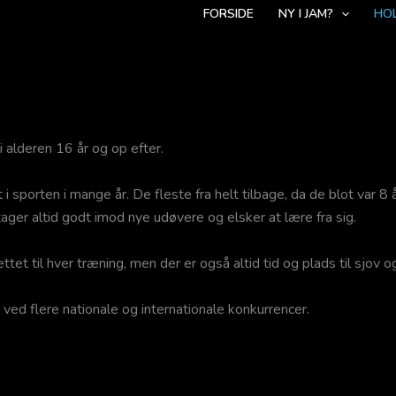
FORSIDE
NY I JAM?
HO
 alderen 16 år og op efter.
porten i mange år. De fleste fra helt tilbage, da de blot var 8 å
ger altid godt imod nye udøvere og elsker at lære fra sig.
et til hver træning, men der er også altid tid og plads til sjov o
 ved flere nationale og internationale konkurrencer.