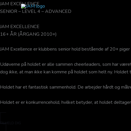
Gå
JAM EXCELLENCE
til
SENIOR – LEVEL 4 – ADVANCED
indholdet
JAM EXCELLENCE
16+ ÅR (ÅRGANG 2010+)
JAM Excellence er klubbens senior hold bestående af 20+ piger i
Udøverne på holdet er alle sammen cheerleaders, som har været i s
dog ikke, at man ikke kan komme på holdet som helt ny. Holdet ta
Holdet har et fantastisk sammenhold. De arbejder hårdt og målrett
Holdet er er konkurrencehold, hvilket betyder, at holdet deltager
TILMELD DIG